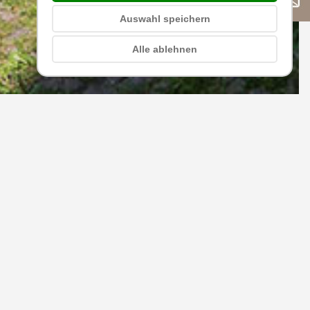
Auswahl speichern
Alle ablehnen
Alm
nsere
Frühstückspension
 – dem Schlern
– und der