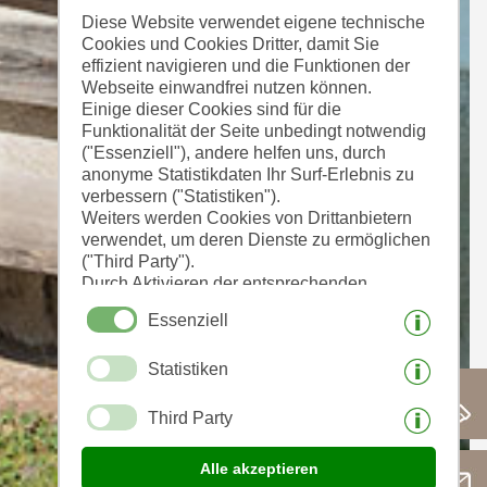
Diese Website verwendet eigene technische
Cookies und Cookies Dritter, damit Sie
effizient navigieren und die Funktionen der
Webseite einwandfrei nutzen können.
Einige dieser Cookies sind für die
Funktionalität der Seite unbedingt notwendig
("Essenziell"), andere helfen uns, durch
anonyme Statistikdaten Ihr Surf-Erlebnis zu
verbessern ("Statistiken").
Weiters werden Cookies von Drittanbietern
verwendet, um deren Dienste zu ermöglichen
("Third Party").
Durch Aktivieren der entsprechenden
Schaltflächen entscheiden Sie selbst, welche
Essenziell
Cookies zum Einsatz kommen.
Durch den Klick auf "Alle akzeptieren",
Statistiken
"Auswahl speichern" oder "Auswahl
ablehnen" erklären Sie, dass Sie den Einsatz
der ausgewählten Cookies erlauben.
Third Party
Ihre Einwilligung können Sie jederzeit
widerrufen.
Alle akzeptieren