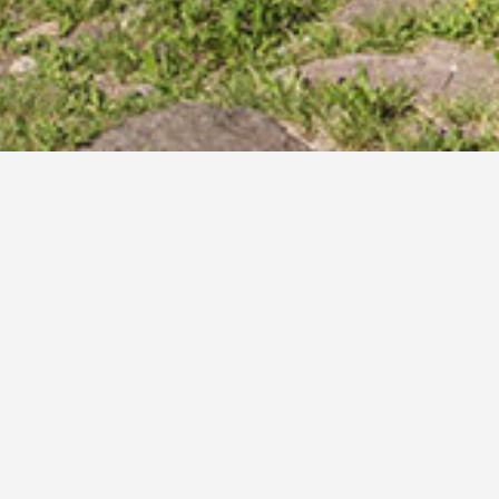
Anrei
Garni Zatzerho
Umrahmt von den Südti
Erholen Sie sich auf dem
Zatze
befindet sich auf ca. 1100 m 
Urlauben Sie in einer unvergl