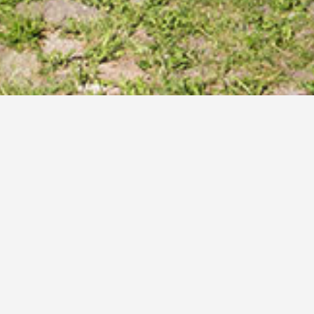
se:
Abreise:
f ** in Kastelruth
roler Dolomiten – am Fuße der Seiser 
rhof in St. Valentin
zwischen Seis und Kastelruth. U
Meereshöhe.
eichbaren Lage zu Füßen des
Wahrzeichens Südtirols